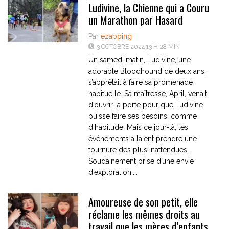
Ludivine, la Chienne qui a Couru
un Marathon par Hasard
Par
ezapping
3 OCTOBRE 2024 13 H 28 MIN
Un samedi matin, Ludivine, une
adorable Bloodhound de deux ans,
s’apprêtait à faire sa promenade
habituelle. Sa maîtresse, April, venait
d’ouvrir la porte pour que Ludivine
puisse faire ses besoins, comme
d’habitude. Mais ce jour-là, les
événements allaient prendre une
tournure des plus inattendues…
Soudainement prise d’une envie
d’exploration,...
Amoureuse de son petit, elle
réclame les mêmes droits au
travail que les mères d’enfants