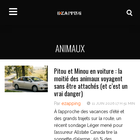
ANIMAUX
Pitou et Minou en voiture : la
moitié des animaux voyagent
sans être attachés (et c’est un
vrai danger)
Par
ezapping
11 JUIN 2026 17 H 51 MIN
À l’approche des vacances d’été et
des grands trajets sur la route, un
récent sondage Léger mené pour
l’assureur Allstate Canada tire la
sonnette d’alarme : 50 % des