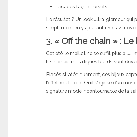
Laçages façon corsets.
Le résultat ? Un look ultra-glamour qui p
simplement en y ajoutant un blazer over
3. « Off the chain » : L
Cet été, le maillot ne se suffit plus à lu
les harnais métalliques lourds sont dev
Placés stratégiquement, ces bijoux capte
l’effet « sablier ». Qu’il s’agisse d’un mon
signature mode incontournable de la sai