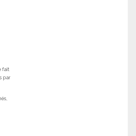
 fait
s par
nés,