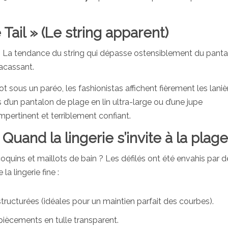
Tail » (Le string apparent)
! La tendance du string qui dépasse ostensiblement du panta
racassant.
ot sous un paréo, les fashionistas affichent fièrement les laniè
 d’un pantalon de plage en lin ultra-large ou d’une jupe
mpertinent et terriblement confiant.
 Quand la lingerie s’invite à la plage
quins et maillots de bain ? Les défilés ont été envahis par d
la lingerie fine :
ructurées (idéales pour un maintien parfait des courbes).
piècements en tulle transparent.