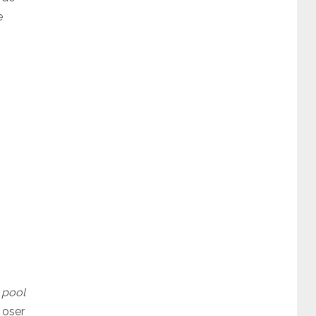
e
e
pool
 oser