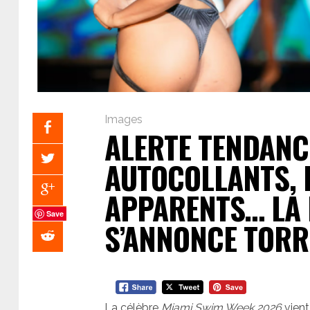
Images
ALERTE TENDANCE
AUTOCOLLANTS, 
APPARENTS… LA 
Save
S’ANNONCE TORRI
La célèbre
Miami Swim Week 2026
vient