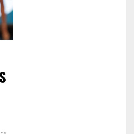
S
 de