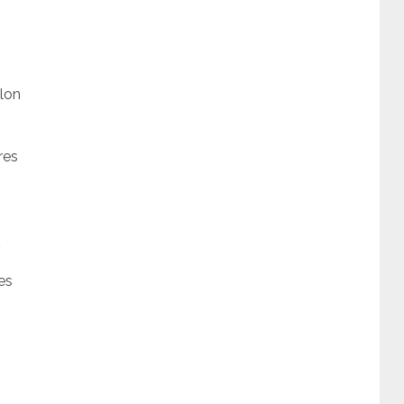
lon
res
es