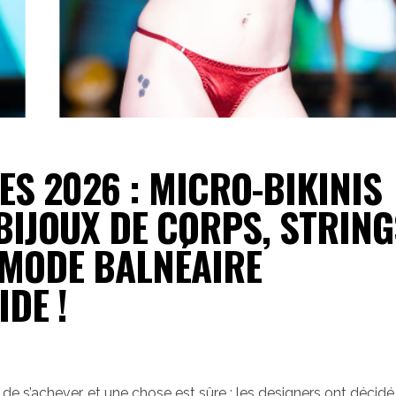
S 2026 : MICRO-BIKINIS
BIJOUX DE CORPS, STRING
MODE BALNÉAIRE
DE !
 de s’achever, et une chose est sûre : les designers ont décidé